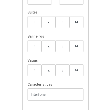
Suítes
1
2
3
4+
Banheiros
1
2
3
4+
Vagas
1
2
3
4+
Características