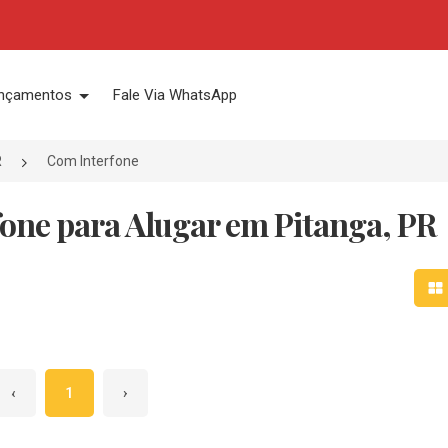
nçamentos
Fale Via WhatsApp
R
Com Interfone
one para Alugar em Pitanga, PR
Mo
‹
1
›