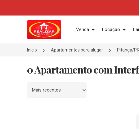
Página inicial
Venda
Locação
La
Início
Apartamentos para alugar
Pitanga/P
0 Apartamento com Interf
Ordenar por