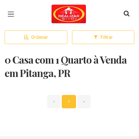
Página inicial
Ordenar
Filtrar
0 Casa com 1 Quarto à Venda
em Pitanga, PR
‹
1
›