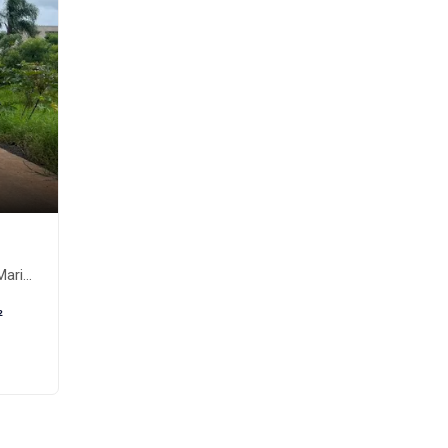
ga-PR
²