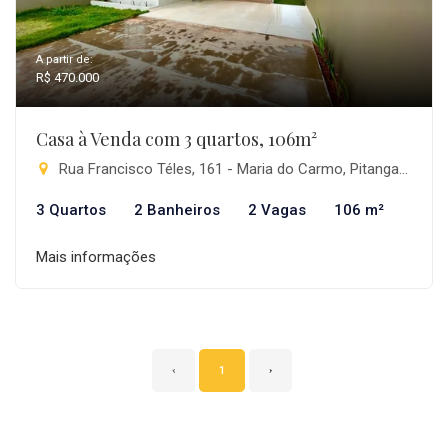
A partir de:
R$ 470.000
Casa à Venda com 3 quartos, 106m²
Rua Francisco Téles, 161 - Maria do Carmo, Pitanga-PR
3 Quartos
2 Banheiros
2 Vagas
106 m²
Mais informações
‹
1
›