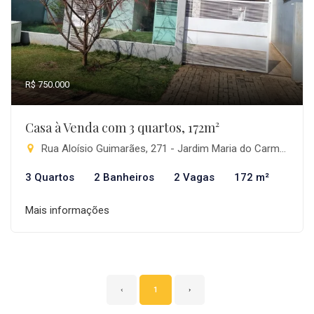
R$ 750.000
Casa à Venda com 3 quartos, 172m²
Rua Aloísio Guimarães, 271 - Jardim Maria do Carmo, Pitanga-PR
3 Quartos
2 Banheiros
2 Vagas
172 m²
Mais informações
‹
1
›