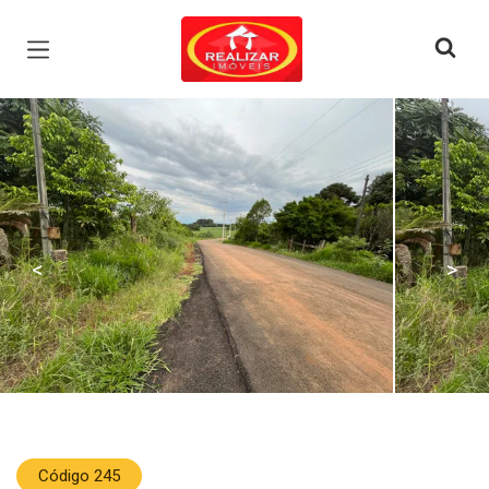
Página inicial
<
>
Código 245