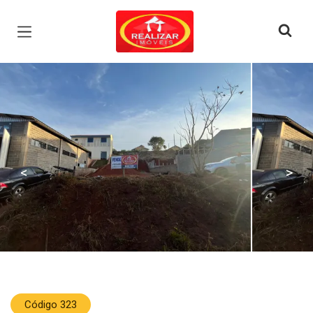
Página inicial
<
>
Código 323