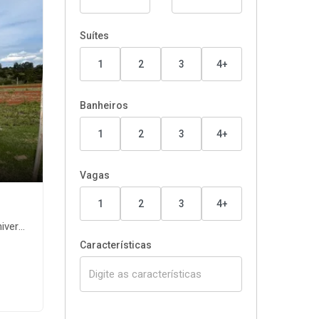
Suítes
1
2
3
4+
Banheiros
1
2
3
4+
Vagas
1
2
3
4+
nga-PR
Características